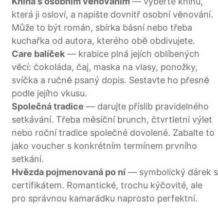
Kniha s osobním věnováním
— vyberte knihu,
která ji osloví, a napište dovnitř osobní věnování.
Může to být román, sbírka básní nebo třeba
kuchařka od autora, kterého obě obdivujete.
Care balíček
— krabice plná jejích oblíbených
věcí: čokoláda, čaj, maska na vlasy, ponožky,
svíčka a ručně psaný dopis. Sestavte ho přesně
podle jejího vkusu.
Společná tradice
— darujte příslib pravidelného
setkávání. Třeba měsíční brunch, čtvrtletní výlet
nebo roční tradice společné dovolené. Zabalte to
jako voucher s konkrétním termínem prvního
setkání.
Hvězda pojmenovaná po ní
— symbolický dárek s
certifikátem. Romantické, trochu kýčovité, ale
pro správnou kamarádku naprosto perfektní.