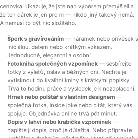
cenovka. Ukazuje, že jste nad výběrem přemýšleli a
že ten dárek je jen pro ni — nikdo jiný takový nemá.
A nemusí to být nic složitého.
Šperk s gravírováním
— náramek nebo přívěsek s
iniciálou, datem nebo krátkým vzkazem.
Jednoduché, elegantní a osobní.
Fotokniha společných vzpomínek
— sesbírejte
fotky z výletů, oslav a běžných dní. Nechte je
vytisknout do kvalitní knihy s krátkými popisky.
Trvá to hodinu práce a výsledek je k nezaplacení.
Hrnek nebo polštář s vlastním designem
—
společná fotka, inside joke nebo citát, který vás
spojuje. Objednávka online trvá pět minut.
Dopis v lahvi nebo krabička vzpomínek
—
napište jí dopis, proč je důležitá. Nebo připravte