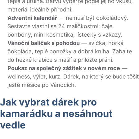
teplá a útulná. Barvu vyberte podle jejího vkusu,
materiál ideálně přírodní.
Adventní kalendář
— nemusí být čokoládový.
Sestavte vlastní se 24 maličkostmi: čaje,
bonbony, mini kosmetika, lístečky s vzkazy.
Vánoční balíček s pohodou
— svíčka, horká
čokoláda, teplé ponožky a dobrá kniha. Zabalte
do hezké krabice s mašlí a přiložte přání.
Poukaz na společný zážitek v novém roce
—
wellness, výlet, kurz. Dárek, na který se bude těšit
ještě měsíce po Vánocích.
Jak vybrat dárek pro
kamarádku a nesáhnout
vedle