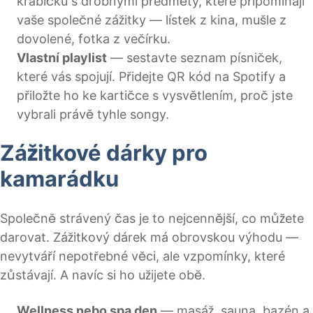
krabičku s drobnými předměty, které připomínají
vaše společné zážitky — lístek z kina, mušle z
dovolené, fotka z večírku.
Vlastní playlist
— sestavte seznam písniček,
které vás spojují. Přidejte QR kód na Spotify a
přiložte ho ke kartičce s vysvětlením, proč jste
vybrali právě tyhle songy.
Zážitkové dárky pro
kamarádku
Společně strávený čas je to nejcennější, co můžete
darovat. Zážitkový dárek má obrovskou výhodu —
nevytváří nepotřebné věci, ale vzpomínky, které
zůstávají. A navíc si ho užijete obě.
Wellness nebo spa den
— masáž, sauna, bazén a