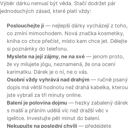
Výběr dárku nemusí být věda. Stačí dodržet pár
jednoduchých zásad, které platí vždy:
Poslouchejte ji
— nejlepší dárky vycházejí z toho,
co zmíní mimochodem. Nová značka kosmetiky,
kniha co chce přečíst, místo kam chce jet. Dělejte
si poznámky do telefonu.
Myslete na její zájmy, ne na své
— jenom proto,
že vy milujete jógu, neznamená, že ona ocení
karimatku. Dárek je o ní, ne o vás.
Osobní vždy vyhrává nad drahým
— ručně psaný
dopis má větší hodnotu než drahá kabelka, kterou
jste vybrali za tři minuty online.
Balení je polovina dojmu
— hezky zabalený dárek
s mašlí a přáním udělá víc než dražší věc v
igelitce. Investujte pět minut do balení.
Nekupujte na poslední chvíli
— předejdete