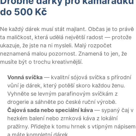
Drobné dárky pro kamarádku
do 500 Kč
Ne každý dárek musí stát majlant. Občas je to právě
ta maličkost, která udělá největší radost — protože
ukazuje, že jste na ni mysleli. Malý rozpočet
neznamená malou pozornost. Znamená to jen, že
musíte být o trochu kreativnější.
Vonná svíčka
— kvalitní sójová svíčka s přírodní
vůní je dárek, který potěší skoro každou ženu.
Vyhněte se levným parafinovým svíčkám z
drogerie a sáhněte po české ruční výrobě.
Čajová sada nebo speciální káva
— sypaný čaj v
hezkém balení nebo zrnková káva z lokální
pražírny. Přidejte k tomu hrnek s vtipným nápisem
a máte kompletní dárek.