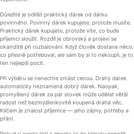
Důležité je odlišit praktický dárek od dárku
povinného. Povinný dárek kupujete, protože musíte.
Praktický dárek kupujete, protože víte, co bude
příjemci sloužit. Rozdíl je obrovský a projeví se
okamžitě při rozbalování. Když člověk dostane něco,
co přesně potřeboval, ale sám by si to nekoupil, je to
ten nejlepší pocit.
Při výběru se nenechte zmást cenou. Drahý dárek
automaticky neznamená dobrý dárek. Naopak,
promyšlený dárek za pár stovek může udělat větší
radost než bezmyšlenkovitě koupená drahá věc.
Klíčem je znalost příjemce — jeho zájmy, potřeby a
přání.
Pokud si nejste jistí a chcete se do tématu ponořit