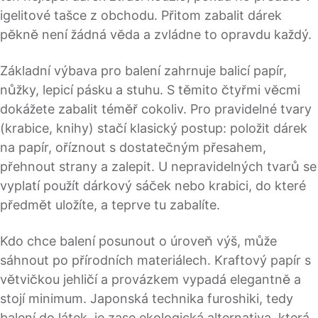
igelitové tašce z obchodu. Přitom zabalit dárek
pěkně není žádná věda a zvládne to opravdu každý.
Základní výbava pro balení zahrnuje balicí papír,
nůžky, lepicí pásku a stuhu. S těmito čtyřmi věcmi
dokážete zabalit téměř cokoliv. Pro pravidelné tvary
(krabice, knihy) stačí klasický postup: položit dárek
na papír, oříznout s dostatečným přesahem,
přehnout strany a zalepit. U nepravidelných tvarů se
vyplatí použít dárkový sáček nebo krabici, do které
předmět uložíte, a teprve tu zabalíte.
Kdo chce balení posunout o úroveň výš, může
sáhnout po přírodních materiálech. Kraftový papír s
větvičkou jehličí a provázkem vypadá elegantně a
stojí minimum. Japonská technika furoshiki, tedy
balení do látek, je zase ekologická alternativa, která