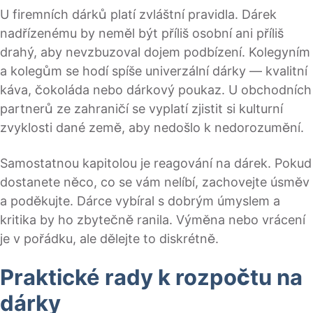
U firemních dárků platí zvláštní pravidla. Dárek
nadřízenému by neměl být příliš osobní ani příliš
drahý, aby nevzbuzoval dojem podbízení. Kolegyním
a kolegům se hodí spíše univerzální dárky — kvalitní
káva, čokoláda nebo dárkový poukaz. U obchodních
partnerů ze zahraničí se vyplatí zjistit si kulturní
zvyklosti dané země, aby nedošlo k nedorozumění.
Samostatnou kapitolou je reagování na dárek. Pokud
dostanete něco, co se vám nelíbí, zachovejte úsměv
a poděkujte. Dárce vybíral s dobrým úmyslem a
kritika by ho zbytečně ranila. Výměna nebo vrácení
je v pořádku, ale dělejte to diskrétně.
Praktické rady k rozpočtu na
dárky