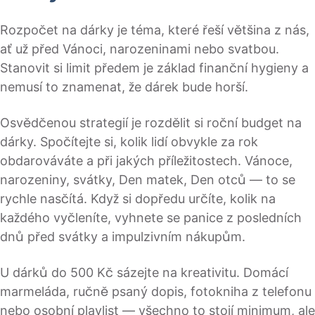
Rozpočet na dárky je téma, které řeší většina z nás,
ať už před Vánoci, narozeninami nebo svatbou.
Stanovit si limit předem je základ finanční hygieny a
nemusí to znamenat, že dárek bude horší.
Osvědčenou strategií je rozdělit si roční budget na
dárky. Spočítejte si, kolik lidí obvykle za rok
obdarováváte a při jakých příležitostech. Vánoce,
narozeniny, svátky, Den matek, Den otců — to se
rychle nasčítá. Když si dopředu určíte, kolik na
každého vyčleníte, vyhnete se panice z posledních
dnů před svátky a impulzivním nákupům.
U dárků do 500 Kč sázejte na kreativitu. Domácí
marmeláda, ručně psaný dopis, fotokniha z telefonu
nebo osobní playlist — všechno to stojí minimum, ale