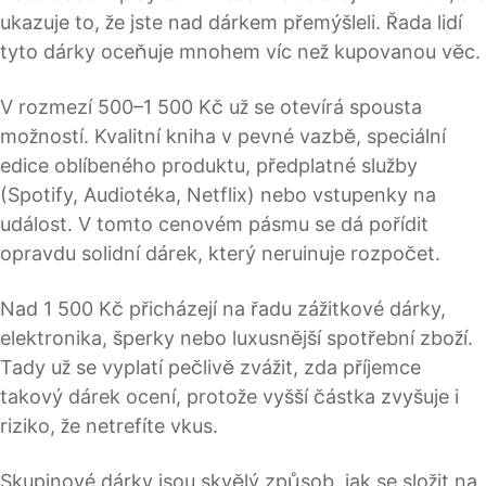
ukazuje to, že jste nad dárkem přemýšleli. Řada lidí
tyto dárky oceňuje mnohem víc než kupovanou věc.
V rozmezí 500–1 500 Kč už se otevírá spousta
možností. Kvalitní kniha v pevné vazbě, speciální
edice oblíbeného produktu, předplatné služby
(Spotify, Audiotéka, Netflix) nebo vstupenky na
událost. V tomto cenovém pásmu se dá pořídit
opravdu solidní dárek, který neruinuje rozpočet.
Nad 1 500 Kč přicházejí na řadu zážitkové dárky,
elektronika, šperky nebo luxusnější spotřební zboží.
Tady už se vyplatí pečlivě zvážit, zda příjemce
takový dárek ocení, protože vyšší částka zvyšuje i
riziko, že netrefíte vkus.
Skupinové dárky jsou skvělý způsob, jak se složit na