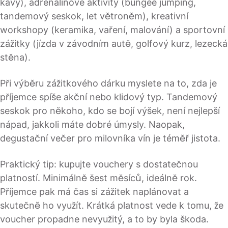
kávy), adrenalinové aktivity (bungee jumping,
tandemový seskok, let větroněm), kreativní
workshopy (keramika, vaření, malování) a sportovní
zážitky (jízda v závodním autě, golfový kurz, lezecká
stěna).
Při výběru zážitkového dárku myslete na to, zda je
příjemce spíše akční nebo klidový typ. Tandemový
seskok pro někoho, kdo se bojí výšek, není nejlepší
nápad, jakkoli máte dobré úmysly. Naopak,
degustační večer pro milovníka vín je téměř jistota.
Praktický tip: kupujte vouchery s dostatečnou
platností. Minimálně šest měsíců, ideálně rok.
Příjemce pak má čas si zážitek naplánovat a
skutečně ho využít. Krátká platnost vede k tomu, že
voucher propadne nevyužitý, a to by byla škoda.