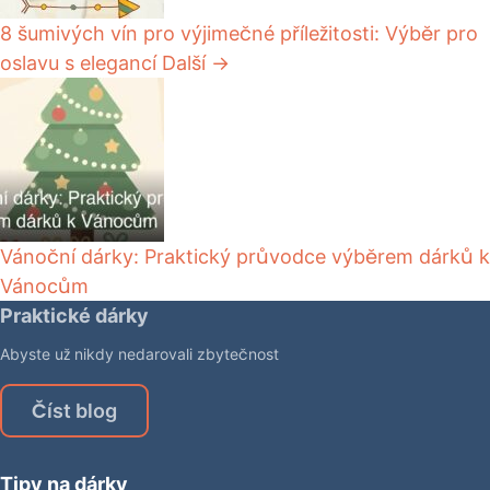
8 šumivých vín pro výjimečné příležitosti: Výběr pro
oslavu s elegancí
Další →
Vánoční dárky: Praktický průvodce výběrem dárků k
Vánocům
Praktické dárky
Abyste už nikdy nedarovali zbytečnost
Číst blog
Tipy na dárky