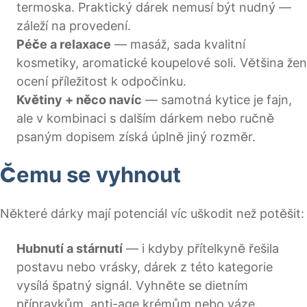
termoska. Praktický dárek nemusí být nudný —
záleží na provedení.
Péče a relaxace
— masáž, sada kvalitní
kosmetiky, aromatické koupelové soli. Většina žen
ocení příležitost k odpočinku.
Květiny + něco navíc
— samotná kytice je fajn,
ale v kombinaci s dalším dárkem nebo ručně
psaným dopisem získá úplně jiný rozměr.
Čemu se vyhnout
Některé dárky mají potenciál víc uškodit než potěšit:
Hubnutí a stárnutí
— i kdyby přítelkyně řešila
postavu nebo vrásky, dárek z této kategorie
vysílá špatný signál. Vyhněte se dietním
přípravkům, anti-age krémům nebo váze.