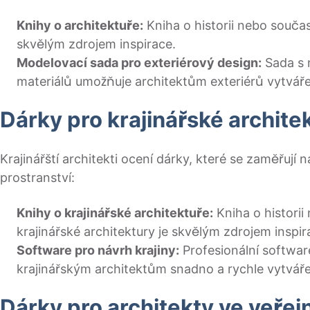
Knihy o architektuře:
Kniha o historii nebo souča
skvělým zdrojem inspirace.
Modelovací sada pro exteriérový design:
Sada s 
materiálů umožňuje architektům exteriérů vytváře
Dárky pro krajinářské archite
Krajinářští architekti ocení dárky, které se zaměřují
prostranství:
Knihy o krajinářské architektuře:
Kniha o histori
krajinářské architektury je skvělým zdrojem inspir
Software pro návrh krajiny:
Profesionální softwar
krajinářským architektům snadno a rychle vytváře
Dárky pro architekty ve veře