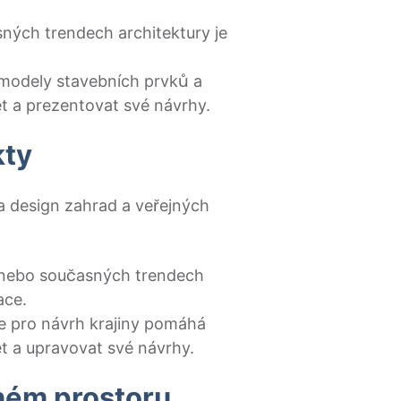
sných trendech architektury je
modely stavebních prvků a
t a prezentovat své návrhy.
kty
 na design zahrad a veřejných
i nebo současných trendech
ace.
e pro návrh krajiny pomáhá
t a upravovat své návrhy.
jném prostoru