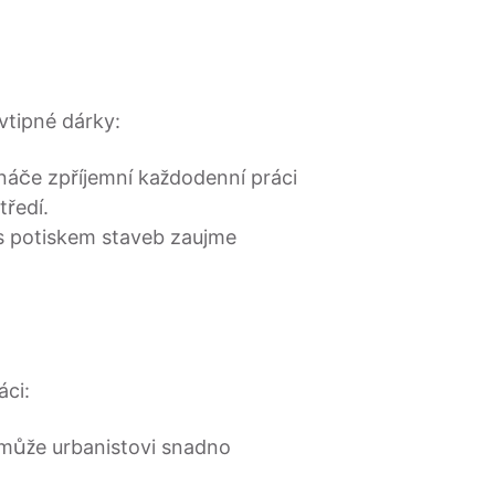
 vtipné dárky:
náče zpříjemní každodenní práci
tředí.
 s potiskem staveb zaujme
áci:
může urbanistovi snadno