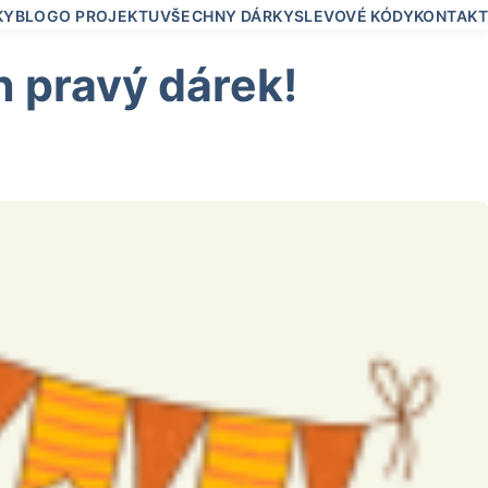
KY
BLOG
O PROJEKTU
VŠECHNY DÁRKY
SLEVOVÉ KÓDY
KONTAKT
n pravý dárek!