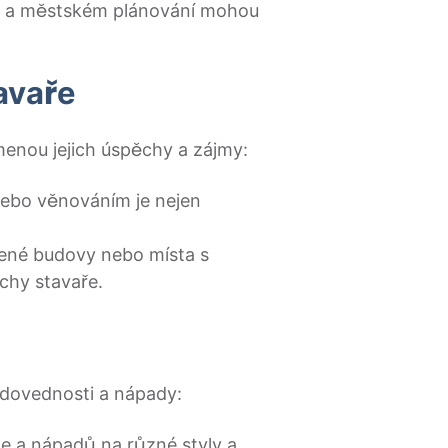
mu a městském plánování mohou
avaře
menou jejich úspěchy a zájmy:
ebo věnováním je nejen
bené budovy nebo místa s
chy stavaře.
é dovednosti a nápady:
ce a nápadů na různé styly a