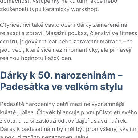
domácnost, vstupenky na kulturní akce nebo
zkušenosti typu keramický workshop.
Čtyřicátníci také často ocení dárky zaměřené na
relaxaci a zdraví. Masážní poukaz, členství ve fitness
centru, jógový retreat nebo zdravotní matrace – to
jsou věci, které sice nezní romanticky, ale přinášejí
reálnou hodnotu každý den.
Dárky k 50. narozeninám –
Padesátka ve velkém stylu
Padesáté narozeniny patří mezi nejvýznamnější
kulaté jubilea. Člověk bilancuje první půlstoletí svého
života, a to si zaslouží odpovídající oslavu i dárek.
Dárek k padesátinám by měl být promyšlený, kvalitní
a pokud možno nezapomenutelný.