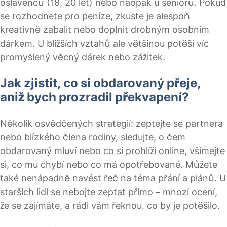
oslavenců (18, 20 let) nebo naopak u seniorů. Pokud
se rozhodnete pro peníze, zkuste je alespoň
kreativně zabalit nebo doplnit drobným osobním
dárkem. U bližších vztahů ale většinou potěší víc
promyšlený věcný dárek nebo zážitek.
Jak zjistit, co si obdarovaný přeje,
aniž bych prozradil překvapení?
Několik osvědčených strategií: zeptejte se partnera
nebo blízkého člena rodiny, sledujte, o čem
obdarovaný mluví nebo co si prohlíží online, všímejte
si, co mu chybí nebo co má opotřebované. Můžete
také nenápadně navést řeč na téma přání a plánů. U
starších lidí se nebojte zeptat přímo – mnozí ocení,
že se zajímáte, a rádi vám řeknou, co by je potěšilo.