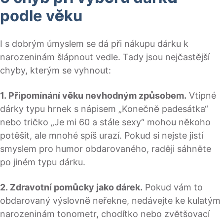
podle věku
I s dobrým úmyslem se dá při nákupu dárku k
narozeninám šlápnout vedle. Tady jsou nejčastější
chyby, kterým se vyhnout:
1. Připomínání věku nevhodným způsobem.
Vtipné
dárky typu hrnek s nápisem „Konečně padesátka“
nebo tričko „Je mi 60 a stále sexy“ mohou někoho
potěšit, ale mnohé spíš urazí. Pokud si nejste jistí
smyslem pro humor obdarovaného, raději sáhněte
po jiném typu dárku.
2. Zdravotní pomůcky jako dárek.
Pokud vám to
obdarovaný výslovně neřekne, nedávejte ke kulatým
narozeninám tonometr, chodítko nebo zvětšovací