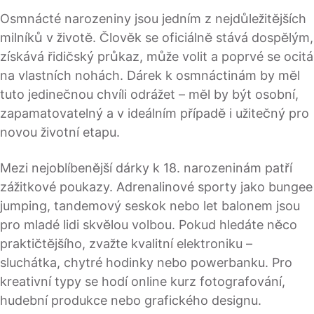
Osmnácté narozeniny jsou jedním z nejdůležitějších
milníků v životě. Člověk se oficiálně stává dospělým,
získává řidičský průkaz, může volit a poprvé se ocitá
na vlastních nohách. Dárek k osmnáctinám by měl
tuto jedinečnou chvíli odrážet – měl by být osobní,
zapamatovatelný a v ideálním případě i užitečný pro
novou životní etapu.
Mezi nejoblíbenější dárky k 18. narozeninám patří
zážitkové poukazy. Adrenalinové sporty jako bungee
jumping, tandemový seskok nebo let balonem jsou
pro mladé lidi skvělou volbou. Pokud hledáte něco
praktičtějšího, zvažte kvalitní elektroniku –
sluchátka, chytré hodinky nebo powerbanku. Pro
kreativní typy se hodí online kurz fotografování,
hudební produkce nebo grafického designu.