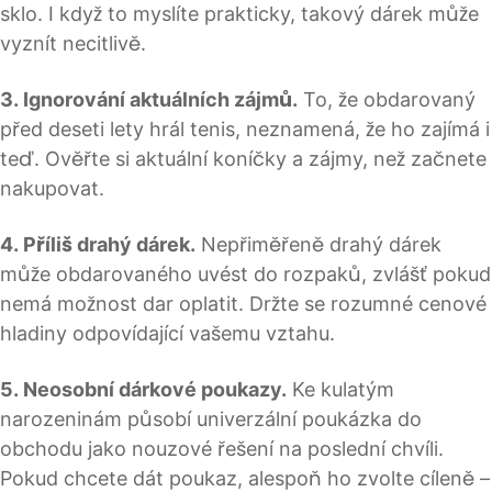
sklo. I když to myslíte prakticky, takový dárek může
vyznít necitlivě.
3. Ignorování aktuálních zájmů.
To, že obdarovaný
před deseti lety hrál tenis, neznamená, že ho zajímá i
teď. Ověřte si aktuální koníčky a zájmy, než začnete
nakupovat.
4. Příliš drahý dárek.
Nepřiměřeně drahý dárek
může obdarovaného uvést do rozpaků, zvlášť pokud
nemá možnost dar oplatit. Držte se rozumné cenové
hladiny odpovídající vašemu vztahu.
5. Neosobní dárkové poukazy.
Ke kulatým
narozeninám působí univerzální poukázka do
obchodu jako nouzové řešení na poslední chvíli.
Pokud chcete dát poukaz, alespoň ho zvolte cíleně –