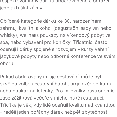
respektovat individualitu obdarovaného a odrážet
jeho aktuální zájmy.
Oblíbené kategorie dárků ke 30. narozeninám
zahrnují kvalitní alkohol (degustační sady vín nebo
whisky), wellness poukazy na víkendový pobyt ve
spa, nebo vybavení pro koníčky. Třicátníci často
oceňují i dárky spojené s rozvojem – kurzy vaření,
jazykové pobyty nebo odborné konference ve svém
oboru.
Pokud obdarovaný miluje cestování, může být
skvělou volbou cestovní batoh, organizér do kufru
nebo poukaz na letenky. Pro milovníky gastronomie
zase zážitková večeře v michelinské restauraci.
Třicítka je věk, kdy lidé oceňují kvalitu nad kvantitou
– raději jeden pořádný dárek než pět zbytečností.