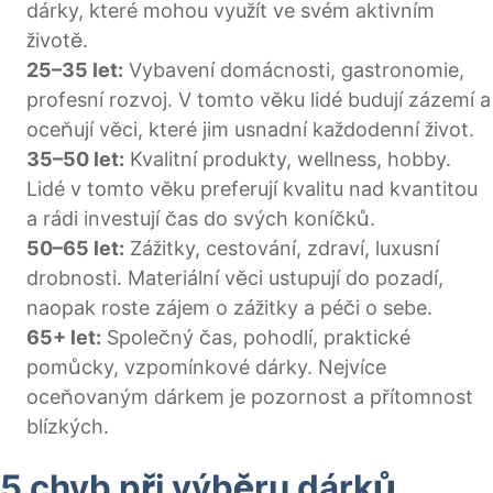
dárky, které mohou využít ve svém aktivním
životě.
25–35 let:
Vybavení domácnosti, gastronomie,
profesní rozvoj. V tomto věku lidé budují zázemí a
oceňují věci, které jim usnadní každodenní život.
35–50 let:
Kvalitní produkty, wellness, hobby.
Lidé v tomto věku preferují kvalitu nad kvantitou
a rádi investují čas do svých koníčků.
50–65 let:
Zážitky, cestování, zdraví, luxusní
drobnosti. Materiální věci ustupují do pozadí,
naopak roste zájem o zážitky a péči o sebe.
65+ let:
Společný čas, pohodlí, praktické
pomůcky, vzpomínkové dárky. Nejvíce
oceňovaným dárkem je pozornost a přítomnost
blízkých.
5 chyb při výběru dárků