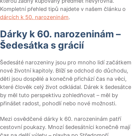
kterou žádný kupovaný předmět nevyrovná.
Kompletní přehled tipů najdete v našem článku o
dárcích k 50. narozeninám
.
Dárky k 60. narozeninám –
Šedesátka s grácií
Šedesáté narozeniny jsou pro mnoho lidí začátkem
nové životní kapitoly. Blíží se odchod do důchodu,
děti jsou dospělé a konečně přichází čas na věci,
které člověk celý život odkládal. Dárek k šedesátce
by měl tuto perspektivu zohledňovat – měl by
přinášet radost, pohodlí nebo nové možnosti.
Mezi osvědčené dárky k 60. narozeninám patří
cestovní poukazy. Mnozí šedesátníci konečně mají
čas na delší výlety – plavba po Středomoří,