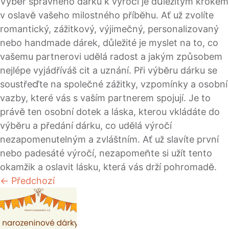
Výběr správného dárku k výročí je důležitým krokem
v oslavě vašeho milostného příběhu. Ať už zvolíte
romantický, zážitkový, výjimečný, personalizovaný
nebo handmade dárek, důležité je myslet na to, co
vašemu partnerovi udělá radost a jakým způsobem
nejlépe vyjádříváš cit a uznání. Při výběru dárku se
soustřeďte na společné zážitky, vzpomínky a osobní
vazby, které vás s vaším partnerem spojují. Je to
právě ten osobní dotek a láska, kterou vkládáte do
výběru a předání dárku, co udělá výročí
nezapomenutelným a zvláštním. Ať už slavíte první
nebo padesáté výročí, nezapomeňte si užít tento
okamžik a oslavit lásku, která vás drží pohromadě.
← Předchozí