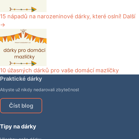
15 nápadů na narozeninové dárky, které oslní!
Další
→
10 úžasných dárků pro vaše domácí mazlíčky
Praktické dárky
Abyste už nikdy nedarovali zbytečnost
Číst blog
Tipy na dárky