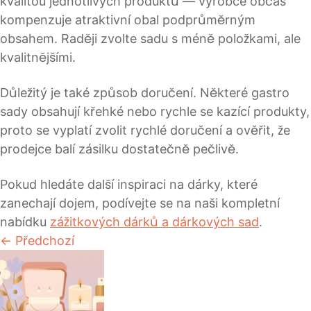
kvalitou jednotlivých produktů — výrobce občas
kompenzuje atraktivní obal podprůměrným
obsahem. Raději zvolte sadu s méně položkami, ale
kvalitnějšími.
Důležitý je také způsob doručení. Některé gastro
sady obsahují křehké nebo rychle se kazící produkty,
proto se vyplatí zvolit rychlé doručení a ověřit, že
prodejce balí zásilku dostatečně pečlivě.
Pokud hledáte další inspiraci na dárky, které
zanechají dojem, podívejte se na naši kompletní
nabídku
zážitkových dárků a dárkových sad
.
← Předchozí