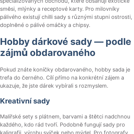
specializovaných obchodů, které obsahují exotické
směsi, mlýnky a receptové karty. Pro milovníky
pálivého existují chilli sady s různými stupni ostrosti,
doplněné o pálivé omáčky a chipsy.
Hobby dárkové sady — podle
zájmů obdarovaného
Pokud znáte koníčky obdarovaného, hobby sada je
trefa do černého. Cílí přímo na konkrétní zájem a
ukazuje, že jste dárek vybírali s rozmyslem.
Kreativní sady
Malířské sety s plátnem, barvami a štětci nadchnou
každého, kdo rád tvoří. Podobně fungují sady pro
kaligrafii, výrobu svíček nebo mýdel. Pro fotografy