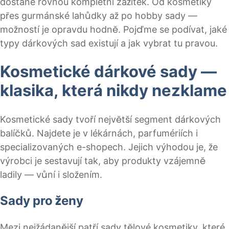
dostane rovnou kompletní zážitek. Od kosmetiky
přes gurmánské lahůdky až po hobby sady —
možností je opravdu hodně. Pojďme se podívat, jaké
typy dárkových sad existují a jak vybrat tu pravou.
Kosmetické dárkové sady —
klasika, která nikdy nezklame
Kosmetické sady tvoří největší segment dárkových
balíčků. Najdete je v lékárnách, parfumériích i
specializovaných e-shopech. Jejich výhodou je, že
výrobci je sestavují tak, aby produkty vzájemně
ladily — vůní i složením.
Sady pro ženy
Mezi nejžádanější patří sady tělové kosmetiky, které