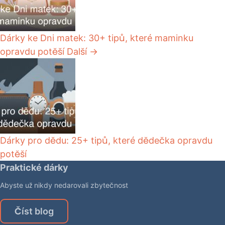
Dárky ke Dni matek: 30+ tipů, které maminku
opravdu potěší
Další →
Dárky pro dědu: 25+ tipů, které dědečka opravdu
potěší
Praktické dárky
Abyste už nikdy nedarovali zbytečnost
Číst blog