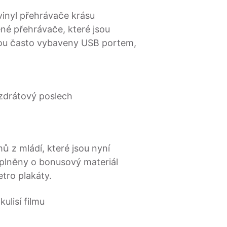
inyl přehrávače krásu
né přehrávače, které jsou
 jsou často vybaveny USB portem,
ezdrátový poslech
ů z mládí, které jsou nyní
oplněny o bonusový materiál
tro plakáty.
ulisí filmu