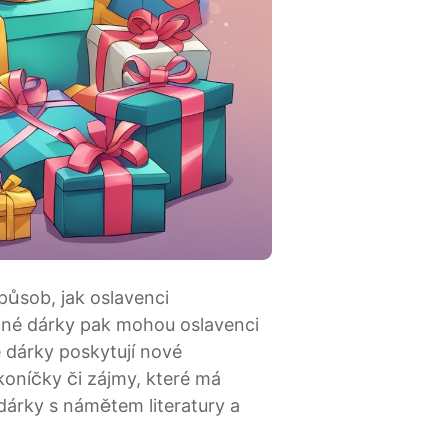
způsob, jak oslavenci
vané dárky pak mohou oslavenci
é dárky poskytují nové
oníčky či zájmy, které má
dárky s námětem literatury a