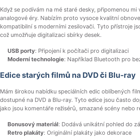
Když se podívám na mé staré desky, připomenou mi v
analogové éry. Nabízím proto vysoce kvalitní obnove
kompatibilní s moderními zesilovači. Tyto přístroje
což umožňuje digitalizaci sbírky desek.
USB porty
: Připojení k počítači pro digitalizaci
Moderní technologie
: Například Bluetooth pro b
Edice starých filmů na DVD či Blu-ray
Mám širokou nabídku speciálních edic oblíbených film
dostupné na DVD a Blu-ray. Tyto edice jsou často d
jako jsou komentáře režisérů, smazané scény nebo re
Bonusový materiál
: Dodává unikátní pohled do zák
Retro plakáty
: Originální plakáty jako dekorace