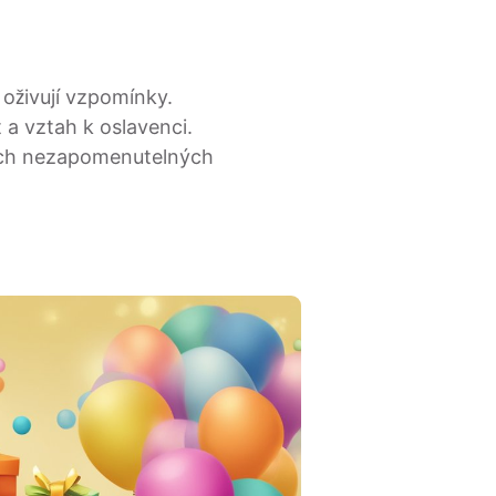
é oživují vzpomínky.
 a vztah k oslavenci.
vých nezapomenutelných