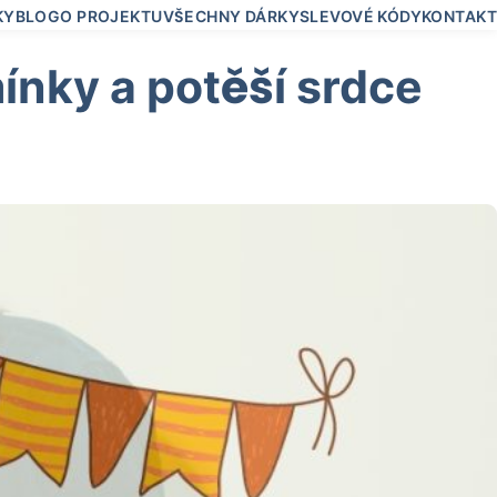
KY
BLOG
O PROJEKTU
VŠECHNY DÁRKY
SLEVOVÉ KÓDY
KONTAKT
ínky a potěší srdce