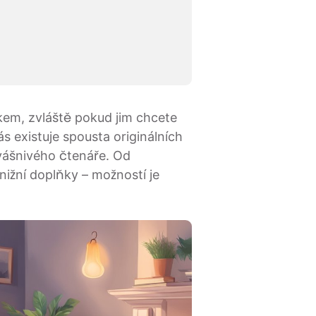
kem, zvláště pokud jim chcete
s existuje spousta originálních
vášnivého čtenáře. Od
knižní doplňky – možností je