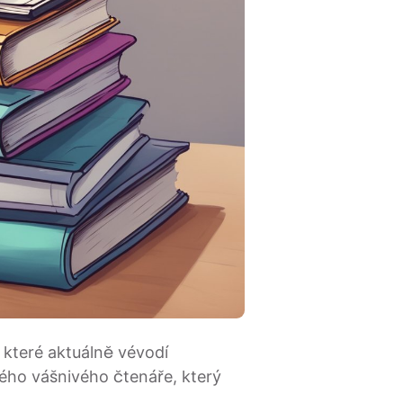
 které aktuálně vévodí
dého vášnivého čtenáře, který