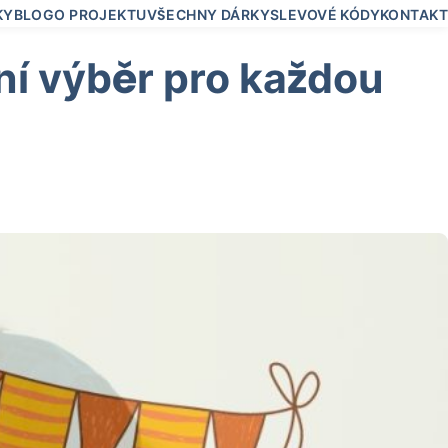
KY
BLOG
O PROJEKTU
VŠECHNY DÁRKY
SLEVOVÉ KÓDY
KONTAKT
ní výběr pro každou