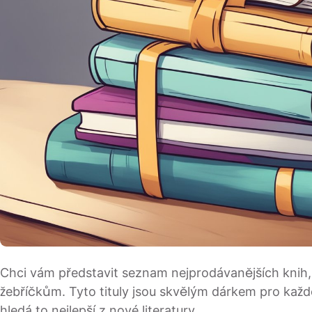
Chci vám představit seznam nejprodávanějších knih,
žebříčkům. Tyto tituly jsou skvělým dárkem pro kaž
hledá to nejlepší z nové literatury.