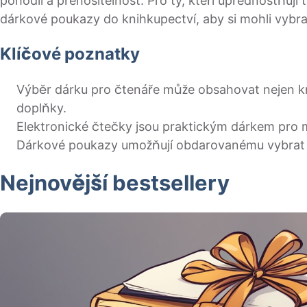
pohodlí a přenositelnost. Pro ty, kteří upřednostňují 
dárkové poukazy do knihkupectví, aby si mohli vybrat
Klíčové poznatky
Výběr dárku pro čtenáře může obsahovat nejen knih
doplňky.
Elektronické čtečky jsou praktickým dárkem pro m
Dárkové poukazy umožňují obdarovanému vybrat si
Nejnovější bestsellery